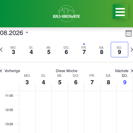
05:00
06:00
An
08.2026
V
Wo
07:00
Na
Datum
A
orherige
Nä
MO.
DI.
MI.
DO.
FR.
SA.
SO.
auswählen.
3
4
5
6
7
8
9
N
08:00
oche
W
09:00
Vorherige
Diese Woche
Nächste
Woche
MO.
DI.
MI.
DO.
FR.
SA.
SO.
3
4
5
6
7
8
9
10:00
von
Veranstaltungen
11:00
12:00
13:00