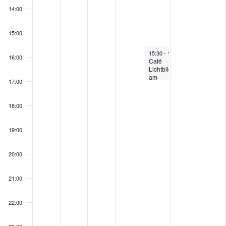
14:00
15:00
August 7, 2026
15:30
-
17:00
16:00
Café
Lichtblick
am
17:00
Friedhof
18:00
19:00
20:00
21:00
22:00