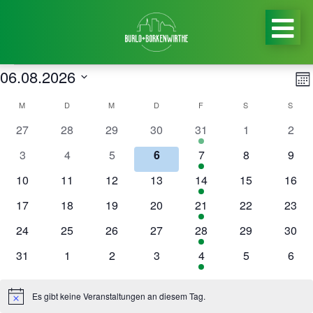
An
Veranstaltungen
06.08.2026
V
Mo
Na
Datum
A
Kalender
M
MONTAG
D
DIENSTAG
M
MITTWOCH
D
DONNERSTAG
F
FREITAG
S
SAMSTAG
S
SON
wählen.
N
von
0
0
0
0
1
0
0
27
28
29
30
31
1
2
Veranstaltungen
Veranstaltungen
Veranstaltungen
Veranstaltungen
Veranstaltung
Veranstaltung
Vera
Veranstaltungen
0
0
0
0
1
0
0
3
4
5
6
7
8
9
Veranstaltungen
Veranstaltungen
Veranstaltungen
Veranstaltungen
Veranstaltung
Veranstaltung
Vera
0
0
0
0
1
0
0
10
11
12
13
14
15
16
Veranstaltungen
Veranstaltungen
Veranstaltungen
Veranstaltungen
Veranstaltung
Veranstaltung
Veran
0
0
0
0
1
0
0
17
18
19
20
21
22
23
Veranstaltungen
Veranstaltungen
Veranstaltungen
Veranstaltungen
Veranstaltung
Veranstaltung
Veran
0
0
0
0
1
0
0
24
25
26
27
28
29
30
Veranstaltungen
Veranstaltungen
Veranstaltungen
Veranstaltungen
Veranstaltung
Veranstaltung
Veran
0
0
0
0
1
0
0
31
1
2
3
4
5
6
Veranstaltungen
Veranstaltungen
Veranstaltungen
Veranstaltungen
Veranstaltung
Veranstaltung
Vera
Es gibt keine Veranstaltungen an diesem Tag.
Hinweis