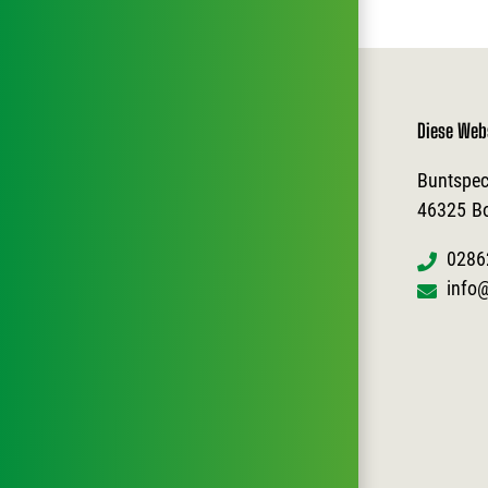
Diese Web
Buntspec
46325
B
0286
info@