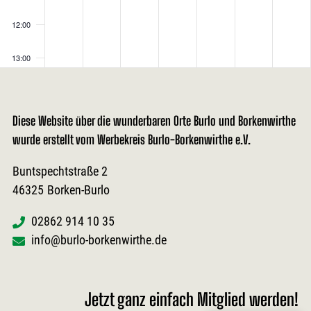
12:00
13:00
14:00
Diese Website über die wunderbaren Orte Burlo und Borkenwirthe
15:00
wurde erstellt vom Werbekreis Burlo-Borkenwirthe e.V.
16:00
Buntspechtstraße 2
46325
Borken-Burlo
17:00
02862 914 10 35
18:00
info@burlo-borkenwirthe.de
19:00
20:00
Jetzt ganz einfach Mitglied werden!