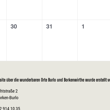
0
0
0
30
31
1
ltungen,
Veranstaltungen,
Veranstaltungen,
Veranstal
site über die wunderbaren Orte Burlo und Borkenwirthe wurde erstellt 
htstraße 2
orken-Burlo
2 914 10 35