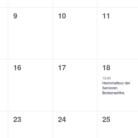
0
0
0
9
10
11
ltungen,
Veranstaltungen,
Veranstaltungen,
Veranstal
0
0
1
16
17
18
ltungen,
Veranstaltungen,
Veranstaltungen,
Veranstal
13:00
Heimmattour der
Senioren
Borkenwirthe
0
0
0
23
24
25
ltungen,
Veranstaltungen,
Veranstaltungen,
Veranstal