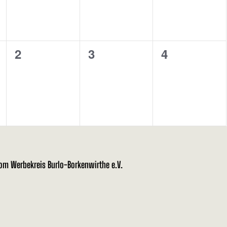
0
0
0
2
3
4
tungen,
Veranstaltungen,
Veranstaltungen,
Veranstalt
vom Werbekreis Burlo-Borkenwirthe e.V.