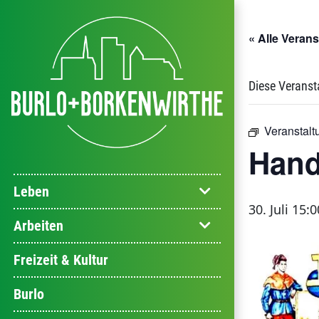
« Alle Veran
Diese Veranst
Veranstalt
Hand
Leben
30. Juli 15:0
Arbeiten
Freizeit & Kultur
Burlo