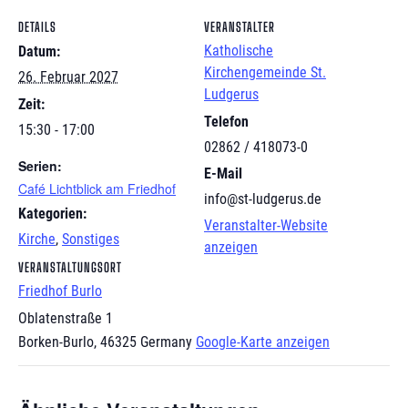
DETAILS
VERANSTALTER
Katholische
Datum:
Kirchengemeinde St.
26. Februar 2027
Ludgerus
Zeit:
Telefon
15:30 - 17:00
02862 / 418073-0
Serien:
E-Mail
Café Lichtblick am Friedhof
info@st-ludgerus.de
Kategorien:
Veranstalter-Website
Kirche
,
Sonstiges
anzeigen
VERANSTALTUNGSORT
Friedhof Burlo
Oblatenstraße 1
Borken-Burlo
,
46325
Germany
Google-Karte anzeigen