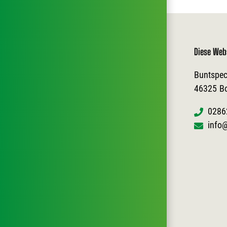
Diese Web
Buntspec
46325
B
0286
info@