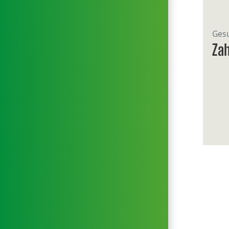
Gesu
Zah