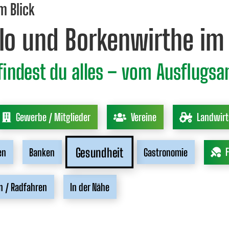
im Blick
lo und Borkenwirthe im 
 findest du alles – vom Ausflugs
Gewerbe / Mitglieder
Vereine
Landwirt
Gesundheit
F
en
Banken
Gastronomie
 / Radfahren
In der Nähe