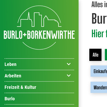
Alles 
Bur
Hier
Alle
Leben
Einkauf
Arbeiten
Freizeit & Kultur
Wandern
Burlo