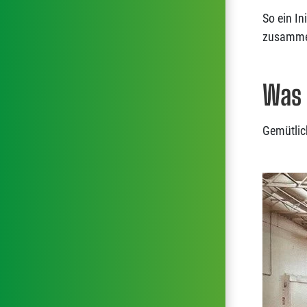
So ein In
zusamme
Was 
Gemütlic