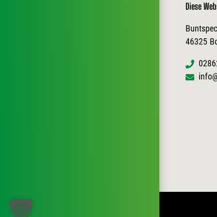
Diese Web
Buntspec
46325
B
0286
info@