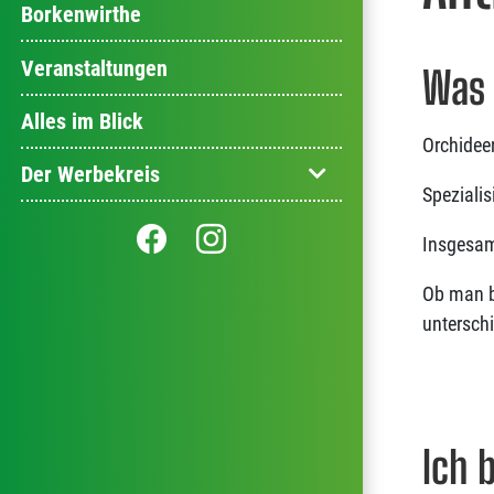
Borkenwirthe
Veranstaltungen
Was 
Alles im Blick
Orchidee
Der Werbekreis
Speziali
Insgesamt
Ob man be
untersch
Ich 