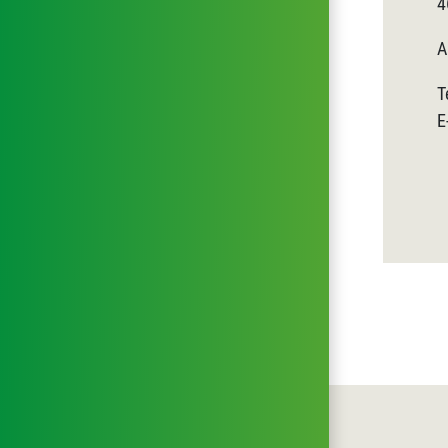
4
A
T
E