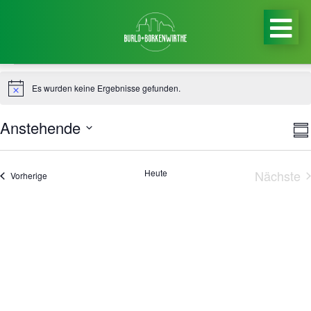
Veranstaltungen
Es wurden keine Ergebnisse gefunden.
Hinweis
An
Anstehende
V
Zu
Na
Datum
A
auswählen.
Heute
Nächste
N
Veranstaltungen
Vorherige
Veran