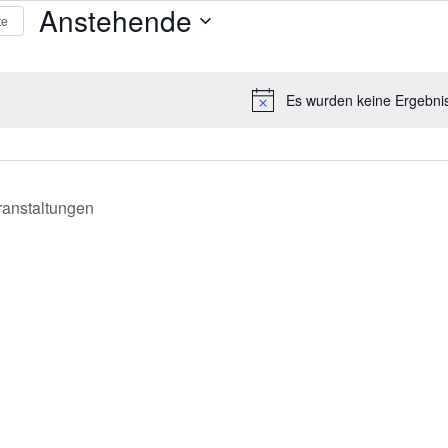
ungen
Anstehende
te
Datum
auswählen.
Es wurden keine Ergebni
Hinweis
ranstaltungen