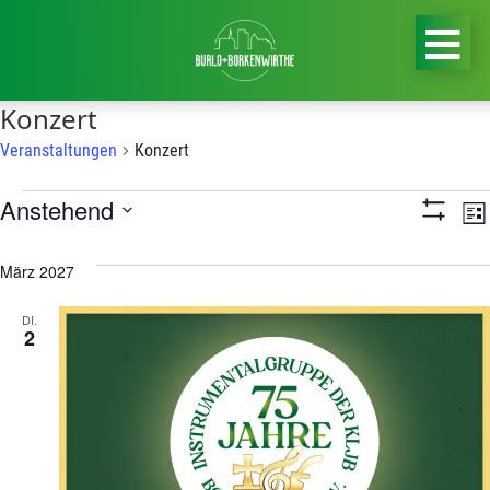
Konzert
Veranstaltungen
Konzert
Veranstaltungen
Ansi
Anstehend
V
Lis
Show
Navi
Datum
A
Filters
wählen.
März 2027
N
DI.
2