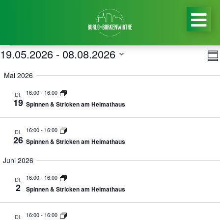
An
Veranstaltungen
19.05.2026
 - 
08.08.2026
V
Zu
Na
Datum
A
Mai 2026
auswählen.
N
16:00
-
16:00
DI.
19
Spinnen & Stricken am Heimathaus
16:00
-
16:00
DI.
26
Spinnen & Stricken am Heimathaus
Juni 2026
16:00
-
16:00
DI.
2
Spinnen & Stricken am Heimathaus
16:00
-
16:00
DI.