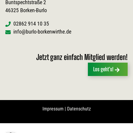
Buntspechtstraße 2
46325
Borken-Burlo
02862 914 10 35
info@burlo-borkenwirthe.de
Jetzt ganz einfach Mitglied werden!
Los geht’s!
Impressum
|
Datenschutz