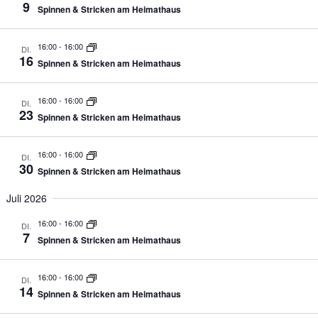
9
Spinnen & Stricken am Heimathaus
16:00
-
16:00
DI.
16
Spinnen & Stricken am Heimathaus
16:00
-
16:00
DI.
23
Spinnen & Stricken am Heimathaus
16:00
-
16:00
DI.
30
Spinnen & Stricken am Heimathaus
Juli 2026
16:00
-
16:00
DI.
7
Spinnen & Stricken am Heimathaus
16:00
-
16:00
DI.
14
Spinnen & Stricken am Heimathaus