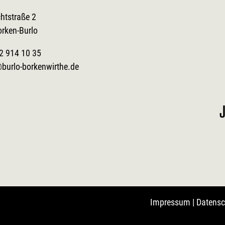
htstraße 2
orken-Burlo
2 914 10 35
burlo-borkenwirthe.de
J
Impressum
|
Datensc