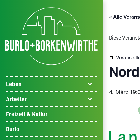
« Alle Veran
Diese Veranst
Veranstalt
Nord
Leben
4. März 19:
Arbeiten
Freizeit & Kultur
Burlo