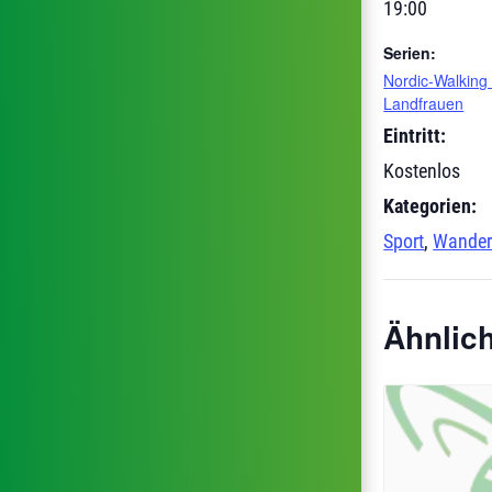
19:00
Serien:
Nordic-Walking 
Landfrauen
Eintritt:
Kostenlos
Kategorien:
Sport
,
Wander
Ähnlic