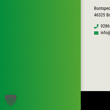
Buntspec
46325
B
0286
info@