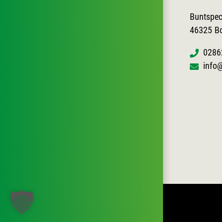
Buntspec
46325
B
0286
info@