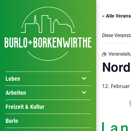
« Alle Veran
Diese Veranst
Veranstalt
Nord
Leben
12. Februar
Arbeiten
Freizeit & Kultur
Burlo