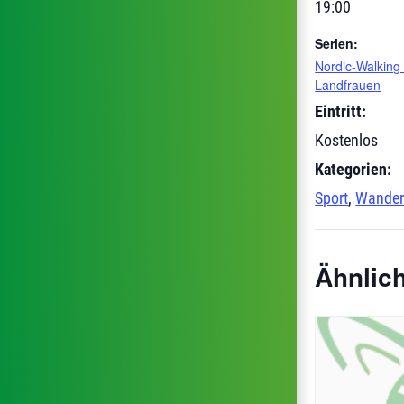
19:00
Serien:
Nordic-Walking 
Landfrauen
Eintritt:
Kostenlos
Kategorien:
Sport
,
Wander
Ähnlic