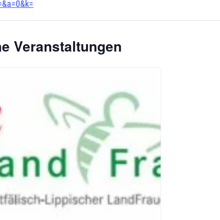
=&a=0&k=
he Veranstaltungen