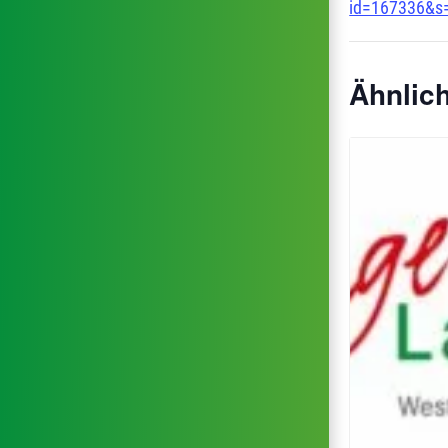
id=167336&s
Ähnlic