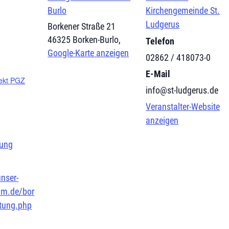
Burlo
Kirchengemeinde St.
Ludgerus
Borkener Straße 21
46325 Borken-Burlo
,
Telefon
Google-Karte anzeigen
02862 / 418073-0
E-Mail
ekt PGZ
info@st-ludgerus.de
Veranstalter-Website
anzeigen
uung
nser-
mm.de/bor
ltung.php