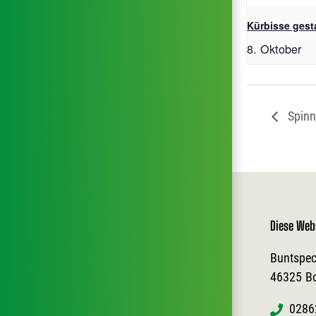
Kürbisse gest
8. Oktober
Spinn
Diese Web
Buntspec
46325
B
0286