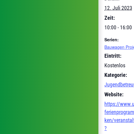
12. Juli 2023
Zeit:
10:00 - 16:00
Serien:
Bauwagen Proj
Eintritt:
Kostenlos
Kategorie:
Jugendbetre
Website:
https://www.u
ferienprogra
ken/veransta
?