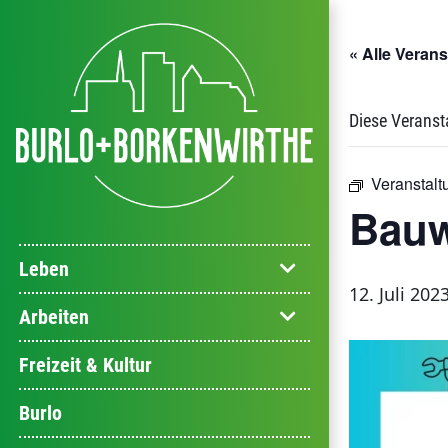
« Alle Veran
Diese Veranst
Veranstalt
Bauw
Leben
12. Juli 202
Arbeiten
Freizeit & Kultur
Burlo