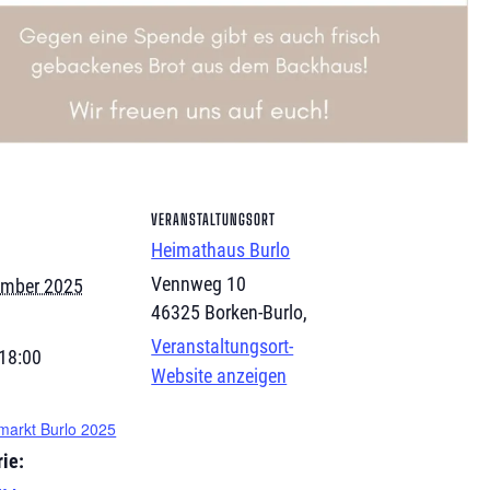
VERANSTALTUNGSORT
Heimathaus Burlo
Vennweg 10
ember 2025
46325 Borken-Burlo
,
Veranstaltungsort-
 18:00
Website anzeigen
markt Burlo 2025
ie: