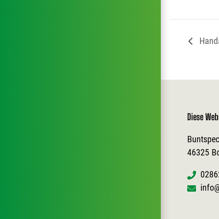
Handa
Diese Web
Buntspec
46325
B
0286
info@