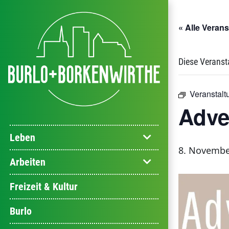
« Alle Veran
Diese Veranst
Veranstalt
Adve
Leben
8. Novembe
Arbeiten
Freizeit & Kultur
Burlo